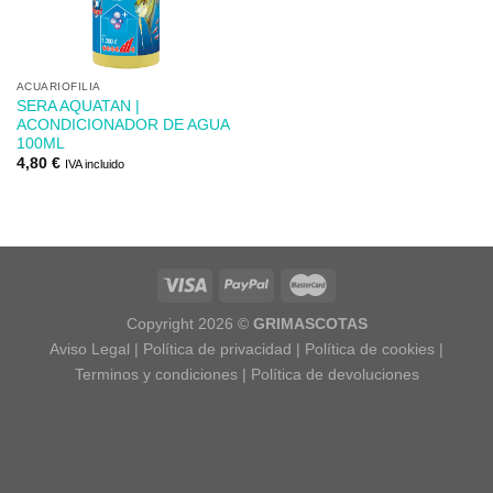
deseos
ACUARIOFILIA
SERA AQUATAN |
ACONDICIONADOR DE AGUA
100ML
4,80
€
IVA incluido
Copyright 2026 ©
GRIMASCOTAS
Aviso Legal
|
Política de privacidad
|
Política de cookies
|
Terminos y condiciones
|
Política de devoluciones