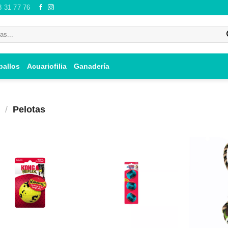
8 31 77 76
ballos
Acuariofilia
Ganadería
/
Pelotas
Añadir
Añadir
a mi
a mi
lista de
lista de
los
los
deseos
deseos
+
+