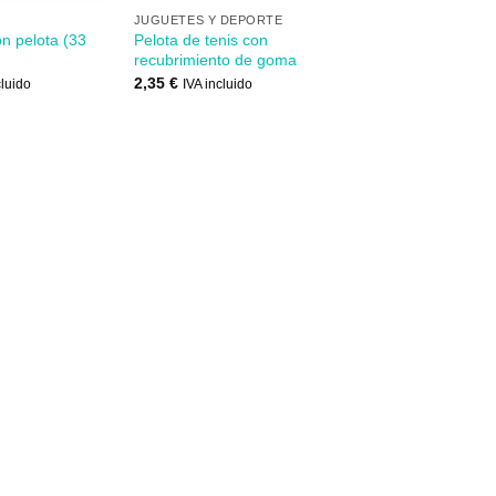
JUGUETES Y DEPORTE
n pelota (33
Pelota de tenis con
recubrimiento de goma
2,35
€
cluido
IVA incluido