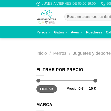
Saltar
LUNES A VIERNES DE 09:00-19:00
60
al
Buscar
contenido
por:
Perros
Gatos
Aves
Roedores
Ca
Inicio
/
Perros
/
Juguetes y deporte
FILTRAR POR PRECIO
Precio
Precio
Precio:
0 €
—
10 €
FILTRAR
mínimo
máximo
MARCA
+