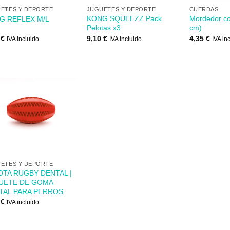
ETES Y DEPORTE
JUGUETES Y DEPORTE
CUERDAS
KONG SQUEEZZ Pack
Mordedor co
G REFLEX M/L
Pelotas x3
cm)
5
€
9,10
€
4,35
€
IVA incluido
IVA incluido
IVA in
Añadir
a mi
lista de
los
deseos
ETES Y DEPORTE
OTA RUGBY DENTAL |
UETE DE GOMA
TAL PARA PERROS
5
€
IVA incluido