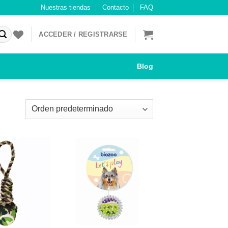
Nuestras tiendas
Contacto
FAQ
ACCEDER / REGISTRARSE
Blog
Añadir
Añadir
a mi
a mi
lista de
lista de
los
los
deseos
deseos
+