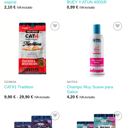
espiral
BUEY Y ATÚN 400GR
2,10
€
0,99
€
IVA incluido
IVA incluido
Añadir
Añadir
a mi
a mi
lista de
lista de
los
los
deseos
deseos
COMIDA
GATOS
Champú Muy Suave para
CAT#1 Tradition
Gatos
Rango
9,90
€
-
29,90
€
4,20
€
IVA incluido
IVA incluido
de
precios:
desde
9,90 €
hasta
29,90 €