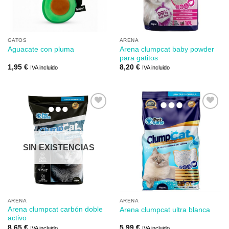
deseos
deseos
GATOS
ARENA
Arena clumpcat baby powder
Aguacate con pluma
para gatitos
1,95
€
8,20
€
IVA incluido
IVA incluido
Añadir
Añadir
a mi
a mi
SIN EXISTENCIAS
lista de
lista de
los
los
deseos
deseos
ARENA
ARENA
Arena clumpcat carbón doble
Arena clumpcat ultra blanca
activo
8,65
€
5,99
€
IVA incluido
IVA incluido