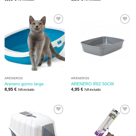
Añadir
Añadir
a mi
a mi
lista de
lista de
los
los
deseos
deseos
ARENEROS
ARENEROS
Arenero gizmo large
ARENERO IRIZ 50CM
8,95
€
4,95
€
IVA incluido
IVA incluido
Añadir
Añadir
a mi
a mi