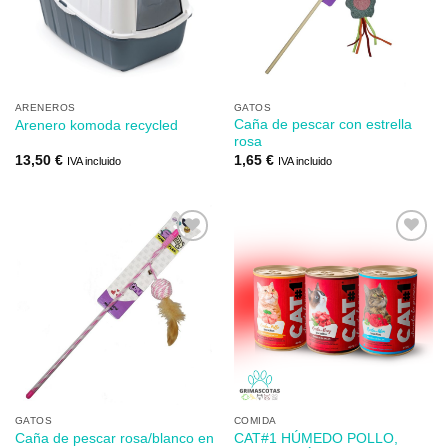
lista de
lista de
los
los
deseos
deseos
ARENEROS
GATOS
Caña de pescar con estrella
Arenero komoda recycled
rosa
13,50
€
1,65
€
IVA incluido
IVA incluido
Añadir
Añadir
a mi
a mi
lista de
lista de
los
los
deseos
deseos
GATOS
COMIDA
Caña de pescar rosa/blanco en
CAT#1 HÚMEDO POLLO,