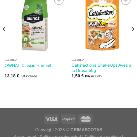
Añadir
Añadir
a mi
a mi
lista de
lista de
los
los
deseos
deseos
COMIDA
COMIDA
Catisfactions ShakeUps Aves a
OWNAT Classic Hairball
la Brasa 55g
13,18
€
1,50
€
IVA incluido
IVA incluido
Copyright 2026 ©
GRIMASCOTAS
Aviso Legal
|
Política de privacidad
|
Política de cookies
|