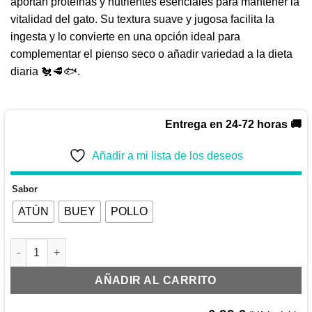
aportan proteínas y nutrientes esenciales para mantener la
vitalidad del gato. Su textura suave y jugosa facilita la
ingesta y lo convierte en una opción ideal para
complementar el pienso seco o añadir variedad a la dieta
diaria 🐔🥩🐟.
Entrega en 24-72 horas 🚚
Añadir a mi lista de los deseos
Sabor
ATÚN
BUEY
POLLO
CAT#1 HÚMEDO POLLO, BUEY Y ATÚN 400GR cantidad
AÑADIR AL CARRITO