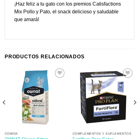
¡Haz feliz a tu gato con los premios Catisfactions
Mix Pollo y Pato, el snack delicioso y saludable
que amará!
PRODUCTOS RELACIONADOS
Añadir
Añadir
a mi
a mi
lista de
lista de
los
los
deseos
deseos
COMIDA
COMPLEMENTOS Y SUPLEMENTOS