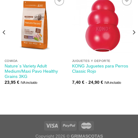
Añadir
Añadir
a mi
a mi
lista de
lista de
los
los
deseos
deseos
COMIDA
JUGUETES Y DEPORTE
Nature´s Variety Adult
KONG Juguetes para Perros
Medium/Maxi Pavo Healthy
Classic Rojo
Grains 3KG
Rango
23,95
€
7,40
€
-
24,90
€
IVA incluido
IVA incluido
de
precios:
desde
7,40 €
hasta
24,90 €
Copyright 2026 ©
GRIMASCOTAS