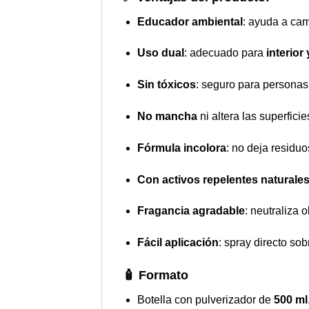
Educador ambiental
: ayuda a cam
Uso dual
: adecuado para
interior 
Sin tóxicos
: seguro para personas
No mancha
ni altera las superfici
Fórmula incolora
: no deja residuo
Con activos repelentes naturale
Fragancia agradable
: neutraliza 
Fácil aplicación
: spray directo so
🧴
Formato
Botella con pulverizador de
500 ml