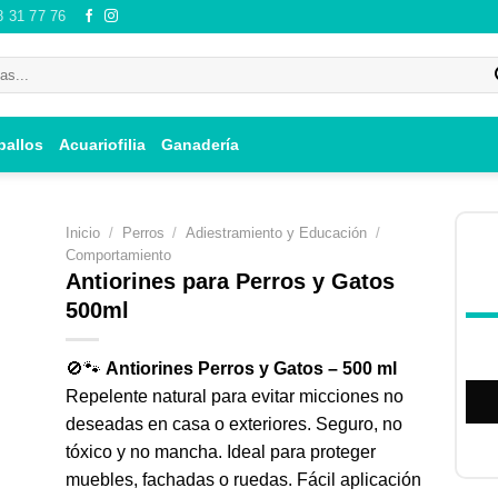
8 31 77 76
ballos
Acuariofilia
Ganadería
Inicio
/
Perros
/
Adiestramiento y Educación
/
Comportamiento
Antiorines para Perros y Gatos
500ml
ir
i
🚫🐾
Antiorines Perros y Gatos – 500 ml
 de
Repelente natural para evitar micciones no
os
deseadas en casa o exteriores. Seguro, no
tóxico y no mancha. Ideal para proteger
muebles, fachadas o ruedas. Fácil aplicación