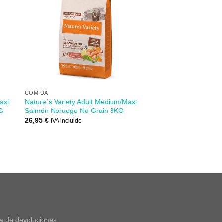
dir
Añadir
mi
a mi
 de
lista de
s
los
eos
deseos
+
COMIDA
axi
Nature´s Variety Adult Medium/Maxi
KG
Salmón Noruego No Grain 3KG
26,95
€
IVA incluido
ca de devoluciones