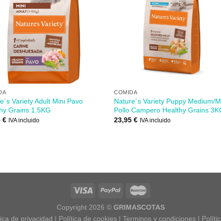
Añadir
Aña
a mi
a 
lista de
lista
los
lo
deseos
des
+
DA
COMIDA
e´s Variety Adult Mini Pavo
Nature´s Variety Puppy Medium/M
hy Grains 1.5KG
Pollo Campero Healthy Grains 3
5
€
23,95
€
IVA incluido
IVA incluido
Copyright 2026 ©
GRIMASCOTAS
tica de privacidad
|
Política de cookies
|
Terminos y condiciones
|
Políti