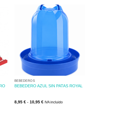
dir
Añadir
mi
a mi
 de
lista de
s
los
eos
deseos
+
BEBEDEROS
ERO
BEBEDERO AZUL SIN PATAS ROYAL
Rango
8,95
€
-
10,95
€
IVA incluido
de
precios:
desde
8,95 €
hasta
10,95 €