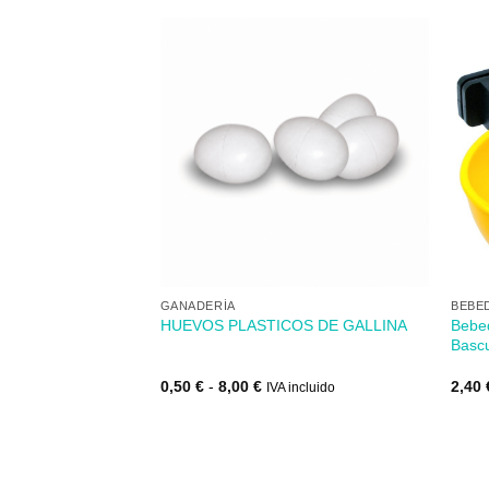
Añadir
Añadir
a mi
a mi
lista de
lista de
los
los
deseos
deseos
+
+
GANADERÍA
BEBE
te para malla
Bebed
HUEVOS PLASTICOS DE GALLINA
Basc
Rango
0,50
€
-
8,00
€
2,40
IVA incluido
de
precios:
desde
0,50 €
hasta
8,00 €