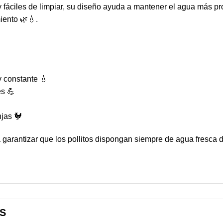
 fáciles de limpiar, su diseño ayuda a mantener el agua más prot
iento 🌿💧.
 constante 💧
es 💪
njas 🐓
a garantizar que los pollitos dispongan siempre de agua fresca 
S