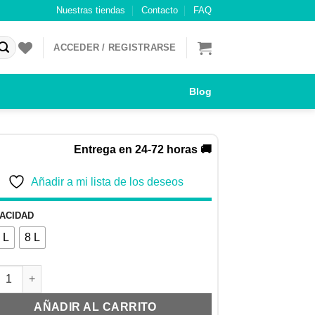
Nuestras tiendas
Contacto
FAQ
ACCEDER / REGISTRARSE
Blog
Entrega en 24-72 horas 🚚
Añadir a mi lista de los deseos
ACIDAD
 L
8 L
EDERO ROJO SIN PATAS ROYAL cantidad
AÑADIR AL CARRITO