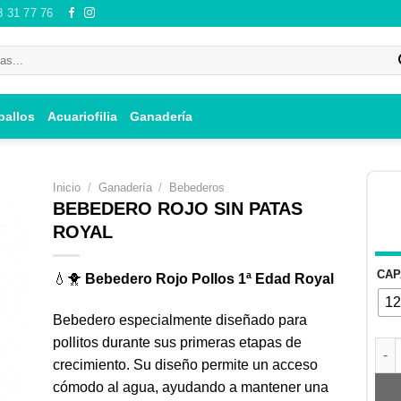
8 31 77 76
ballos
Acuariofilia
Ganadería
Inicio
/
Ganadería
/
Bebederos
BEBEDERO ROJO SIN PATAS
ROYAL
ir
CAP
💧🐥
Bebedero Rojo Pollos 1ª Edad Royal
i
12
 de
Bebedero especialmente diseñado para
os
pollitos durante sus primeras etapas de
BEB
crecimiento. Su diseño permite un acceso
cómodo al agua, ayudando a mantener una