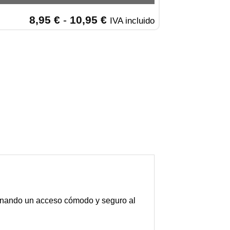
Rango
8,95
€
-
10,95
€
IVA incluido
de
precios:
desde
8,95 €
hasta
10,95 €
onando un acceso cómodo y seguro al