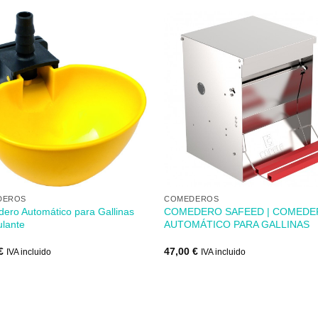
Añadir
Aña
a mi
a 
lista de
lista
los
lo
deseos
des
+
DEROS
COMEDEROS
ero Automático para Gallinas
COMEDERO SAFEED | COMED
ulante
AUTOMÁTICO PARA GALLINAS
€
47,00
€
IVA incluido
IVA incluido