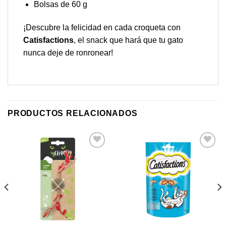
Bolsas de 60 g
¡Descubre la felicidad en cada croqueta con
Catisfactions
, el snack que hará que tu gato
nunca deje de ronronear!
PRODUCTOS RELACIONADOS
Añadir
Añadir
a mi
a mi
lista de
lista de
los
los
deseos
deseos