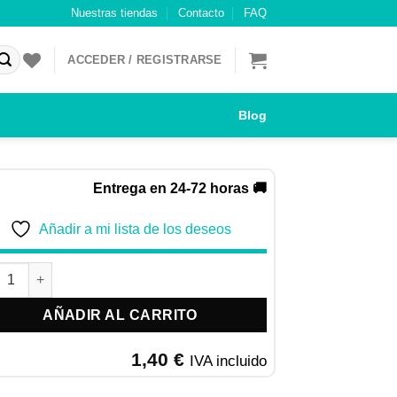
Nuestras tiendas
Contacto
FAQ
ACCEDER / REGISTRARSE
Blog
Entrega en 24-72 horas 🚚
Añadir a mi lista de los deseos
U Dashi Silky Broth pollo y atún 40GR cantidad
AÑADIR AL CARRITO
1,40
€
IVA incluido