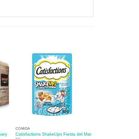
dir
Añadir
mi
a mi
 de
lista de
s
los
eos
deseos
+
COMIDA
nary
Catisfactions ShakeUps Fiesta del Mar