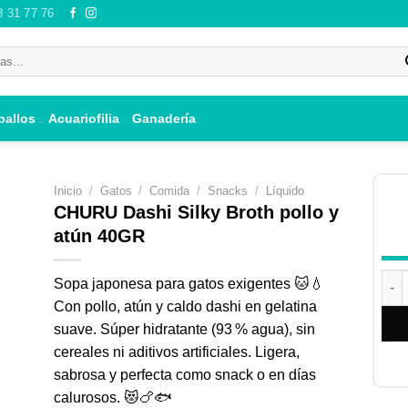
8 31 77 76
ballos
Acuariofilia
Ganadería
Inicio
/
Gatos
/
Comida
/
Snacks
/
Líquido
CHURU Dashi Silky Broth pollo y
atún 40GR
ir
CHUR
Sopa japonesa para gatos exigentes 🐱💧
i
Con pollo, atún y caldo dashi en gelatina
 de
suave. Súper hidratante (93 % agua), sin
os
cereales ni aditivos artificiales. Ligera,
sabrosa y perfecta como snack o en días
calurosos. 😻🍗🐟