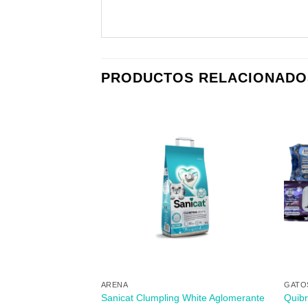
PRODUCTOS RELACIONADO
Añadir
Añadir
a mi
a mi
lista de
lista de
los
los
deseos
deseos
+
+
ARENA
GATO
pa de Ternera 40g
Sanicat Clumpling White Aglomerante
Quibr