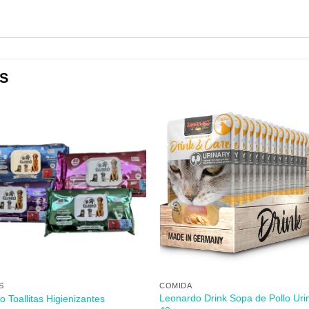
S
Añadir
Aña
a mi
a 
lista de
lista
los
lo
deseos
des
+
S
COMIDA
Leonardo Drink Sopa de Pollo Uri
o Toallitas Higienizantes