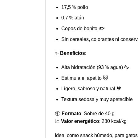
17,5 % pollo
0,7 % atún
Copos de bonito 🐟
Sin cereales, colorantes ni conser
✨
Beneficios
:
Alta hidratación (93 % agua) 💦
Estimula el apetito 😻
Ligero, sabroso y natural 🧡
Textura sedosa y muy apetecible
📦
Formato
: Sobre de 40 g
📈
Valor energético
: 230 kcal/kg
Ideal como snack húmedo, para gatos 