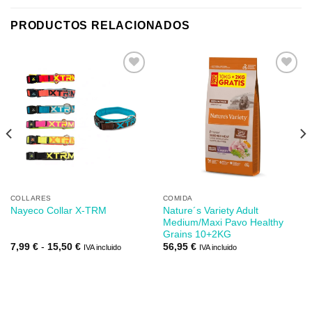
PRODUCTOS RELACIONADOS
Añadir
Añadir
a mi
a mi
lista de
lista de
los
los
deseos
deseos
COLLARES
COMIDA
Nature´s Variety Adult
Nayeco Collar X-TRM
Medium/Maxi Pavo Healthy
Grains 10+2KG
Rango
7,99
€
-
15,50
€
56,95
€
IVA incluido
IVA incluido
de
precios:
desde
7,99 €
hasta
15,50 €