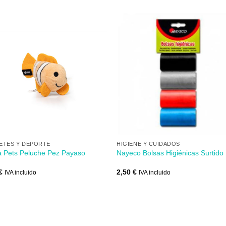
Añadir
Aña
a mi
a 
lista de
lista
los
lo
deseos
des
+
ETES Y DEPORTE
HIGIENE Y CUIDADOS
a Pets Peluche Pez Payaso
Nayeco Bolsas Higiénicas Surtido
€
2,50
€
IVA incluido
IVA incluido