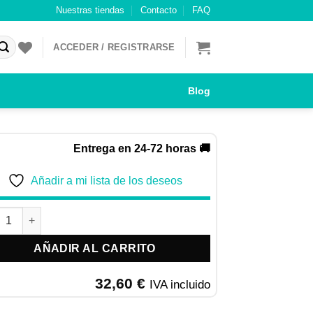
Nuestras tiendas
Contacto
FAQ
ACCEDER / REGISTRARSE
Blog
Entrega en 24-72 horas 🚚
Añadir a mi lista de los deseos
AN UP CROSSBREEDS | PIENSO DE POLLO PARA PERROS DE TOD
AÑADIR AL CARRITO
32,60
€
IVA incluido