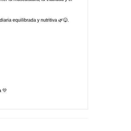
aria equilibrada y nutritiva 🌿😋.
a 💛