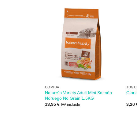
Añadir
Añadir
a mi
a mi
lista de
lista de
los
los
deseos
deseos
+
+
COMIDA
JUGU
Adult Medium/Maxi
Nature´s Variety Adult Mini Salmón
Glori
ins 10+2KG
Noruego No Grain 1.5KG
13,95
€
3,20
IVA incluido