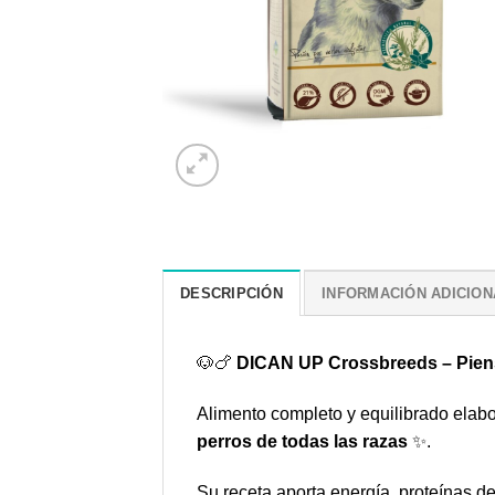
DESCRIPCIÓN
INFORMACIÓN ADICION
🐶🍗
DICAN UP Crossbreeds – Piens
Alimento completo y equilibrado ela
perros de todas las razas
✨.
Su receta aporta energía, proteínas de