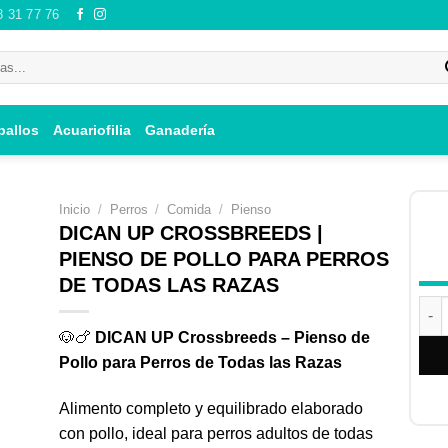
8 31 77 76
ballos
Acuariofilia
Ganadería
Inicio
/
Perros
/
Comida
/
Pienso
DICAN UP CROSSBREEDS |
PIENSO DE POLLO PARA PERROS
DE TODAS LAS RAZAS
ir
DIC
i
🐶🍗
DICAN UP Crossbreeds – Pienso de
 de
Pollo para Perros de Todas las Razas
os
Alimento completo y equilibrado elaborado
con pollo, ideal para perros adultos de todas