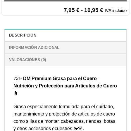
Rango
7,95
€
-
10,95
€
IVA incluido
de
precios:
desde
7,95 €
DESCRIPCIÓN
hasta
10,95 €
INFORMACIÓN ADICIONAL
VALORACIONES (0)
🐴✨
DM Premium Grasa para el Cuero –
Nutrición y Protección para Artículos de Cuero
🧴
Grasa especialmente formulada para el cuidado,
mantenimiento y protección de artículos de cuero
como sillas de montar, cabezadas, riendas, botas
y otros accesorios ecuestres 🐎💛.