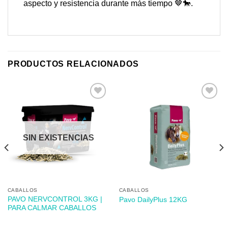
aspecto y resistencia durante más tiempo 🤎🐎.
PRODUCTOS RELACIONADOS
Añadir
Añadir
a mi
a mi
SIN EXISTENCIAS
lista de
lista de
los
los
deseos
deseos
CABALLOS
CABALLOS
PAVO NERVCONTROL 3KG |
Pavo DailyPlus 12KG
PARA CALMAR CABALLOS