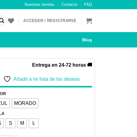
Nuestras tiendas
Contacto
FAQ
ACCEDER / REGISTRARSE
Blog
Entrega en 24-72 horas 🚚
Añadir a mi lista de los deseos
LOR
ZUL
MORADO
LA
S
S
M
L