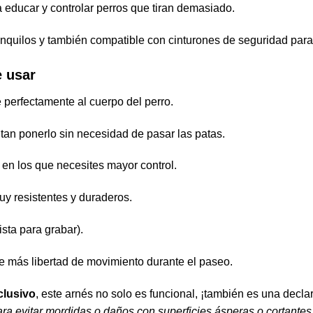
ra educar y controlar perros que tiran demasiado.
anquilos y también compatible con cinturones de seguridad para
e usar
 perfectamente al cuerpo del perro.
itan ponerlo sin necesidad de pasar las patas.
n los que necesites mayor control.
uy resistentes y duraderos.
ista para grabar).
te más libertad de movimiento durante el paseo.
clusivo
, este arnés no solo es funcional, ¡también es una declar
para evitar mordidas o daños con superficies ásperas o cortantes