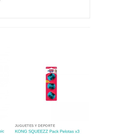
dir
Añadir
mi
a mi
 de
lista de
s
los
eos
deseos
+
JUGUETES Y DEPORTE
sic
KONG SQUEEZZ Pack Pelotas x3