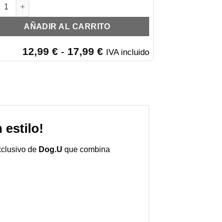
.U Arnés cantidad
AÑADIR AL CARRITO
Rango
12,99
€
-
17,99
€
IVA incluido
de
precios:
desde
12,99 €
hasta
17,99 €
estilo!
xclusivo de
Dog.U
que combina