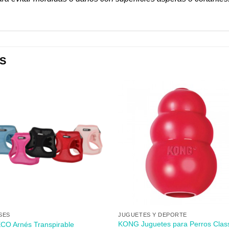
S
Añadir
Aña
a mi
a 
lista de
lista
los
lo
deseos
des
+
SES
JUGUETES Y DEPORTE
KONG Juguetes para Perros Clas
CO Arnés Transpirable