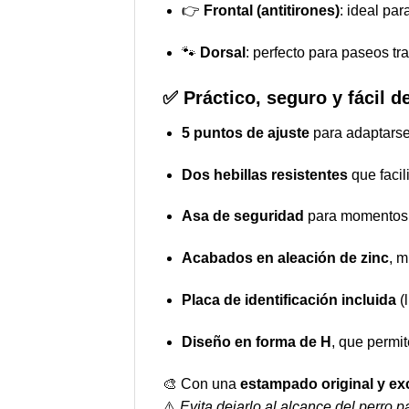
👉
Frontal (antitirones)
: ideal pa
🐾
Dorsal
: perfecto para paseos tr
✅ Práctico, seguro y fácil d
5 puntos de ajuste
para adaptarse
Dos hebillas resistentes
que facil
Asa de seguridad
para momentos e
Acabados en aleación de zinc
, m
Placa de identificación incluida
(l
Diseño en forma de H
, que permi
🎨 Con una
estampado original y ex
⚠️
Evita dejarlo al alcance del perro 