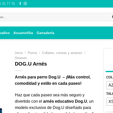
8 31 77 76
ballos
Acuariofilia
Ganadería
Inicio
/
Perros
/
Collares, correas y arneses
/
Arneses
DOG.U Arnés
ir
Arnés para perro Dog.U – ¡Más control,
CO
i
comodidad y estilo en cada paseo!
A
 de
TAL
os
Haz que cada paseo sea más seguro y
divertido con el
arnés educativo Dog.U
, un
X
modelo exclusivo de Dog.U diseñado para