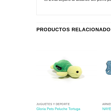
PRODUCTOS RELACIONADO
Añadir
Añadir
a mi
a mi
lista de
lista de
los
los
deseos
deseos
+
+
S
JUGUETES Y DEPORTE
ARNE
giénicas 4X20UD
Gloria Pets Peluche Tortuga
NAYE