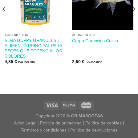
lista de
lista de
los
los
deseos
deseos
ACUARIOFILIA
ACUARIOFILIA
SERA GUPPY GRANULES |
Carpa Carassius Calico
ALIMENTO PRINCIPAL PARA
PECES QUE POTENCIA LOS
COLORES
4,85
€
2,50
€
IVA incluido
IVA incluido
Copyright 2026 ©
GRIMASCOTAS
Aviso Legal
|
Política de privacidad
|
Política de cookies
|
Terminos y condiciones
|
Política de devoluciones