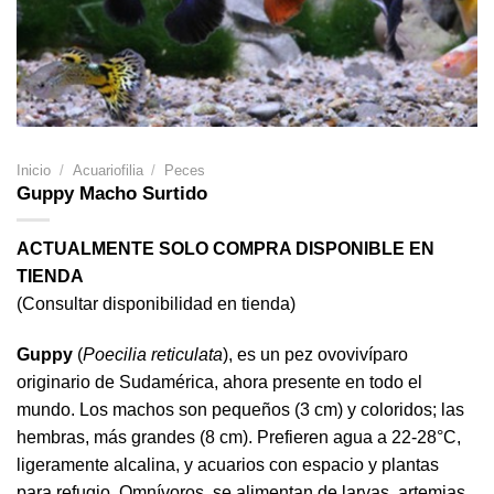
Inicio
/
Acuariofilia
/
Peces
Guppy Macho Surtido
ACTUALMENTE SOLO COMPRA DISPONIBLE EN
TIENDA
(Consultar disponibilidad en tienda)
Guppy
(
Poecilia reticulata
), es un pez ovovivíparo
originario de Sudamérica, ahora presente en todo el
mundo. Los machos son pequeños (3 cm) y coloridos; las
hembras, más grandes (8 cm). Prefieren agua a 22-28°C,
ligeramente alcalina, y acuarios con espacio y plantas
para refugio. Omnívoros, se alimentan de larvas, artemias