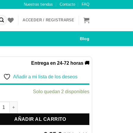
Nuestras tiendas
Contacto
FAQ
ACCEDER / REGISTRARSE
Blog
Entrega en 24-72 horas 🚚
Añadir a mi lista de los deseos
Solo quedan 2 disponibles
ete Tri-Ring Zeus Duo Sabor Coco para Perros 15cm cantidad
AÑADIR AL CARRITO