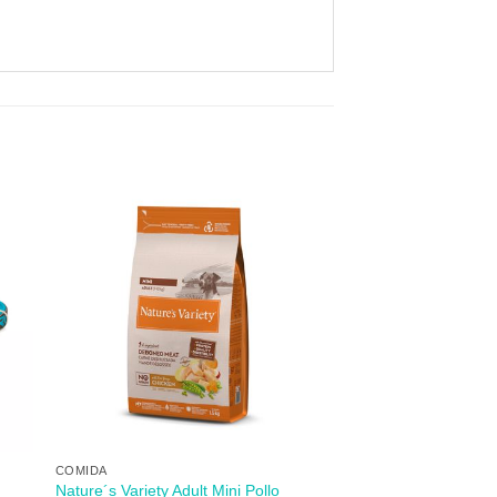
dir
Añadir
mi
a mi
 de
lista de
s
los
eos
deseos
+
COMIDA
Nature´s Variety Adult Mini Pollo