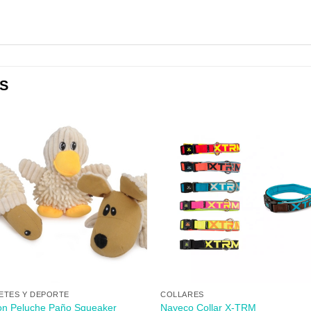
S
Añadir
Aña
a mi
a 
lista de
lista
los
lo
deseos
des
+
ETES Y DEPORTE
COLLARES
n Peluche Paño Squeaker
Nayeco Collar X-TRM