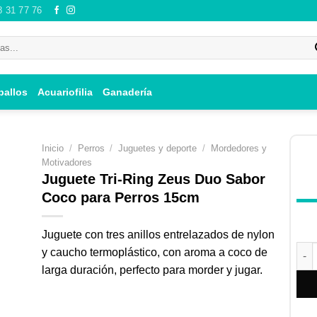
8 31 77 76
ballos
Acuariofilia
Ganadería
Inicio
/
Perros
/
Juguetes y deporte
/
Mordedores y
Motivadores
Juguete Tri-Ring Zeus Duo Sabor
Coco para Perros 15cm
ir
i
Juguete con tres anillos entrelazados de nylon
 de
Jugu
y caucho termoplástico, con aroma a coco de
os
larga duración, perfecto para morder y jugar.