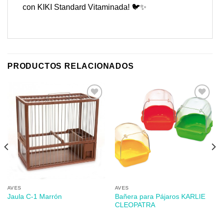
con KIKI Standard Vitaminada! 🐦✨
PRODUCTOS RELACIONADOS
Añadir
Añadir
a mi
a mi
lista de
lista de
los
los
deseos
deseos
AVES
AVES
Bañera para Pájaros KARLIE
Jaula C-1 Marrón
CLEOPATRA