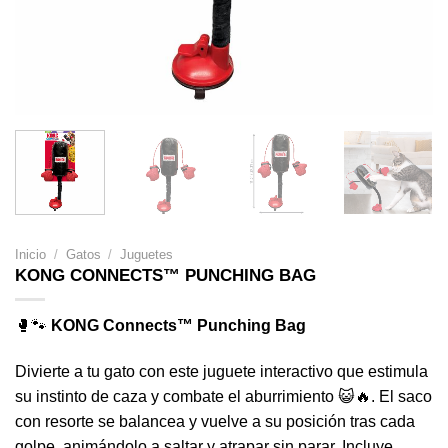
Inicio
/
Gatos
/
Juguetes
KONG CONNECTS™ PUNCHING BAG
🥊🐾
KONG Connects™ Punching Bag
Divierte a tu gato con este juguete interactivo que estimula
su instinto de caza y combate el aburrimiento 😺🔥. El saco
con resorte se balancea y vuelve a su posición tras cada
golpe, animándolo a saltar y atrapar sin parar. Incluye