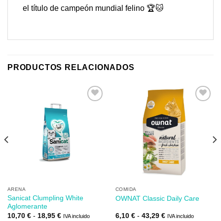
el título de campeón mundial felino 🏆🐱
PRODUCTOS RELACIONADOS
Añadir
Añadir
a mi
a mi
lista de
lista de
los
los
deseos
deseos
ARENA
COMIDA
Sanicat Clumpling White
OWNAT Classic Daily Care
Aglomerante
Rango
Rango
10,70
€
-
18,95
€
6,10
€
-
43,29
€
IVA incluido
IVA incluido