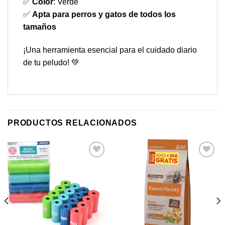
✅
Color
: Verde
✅
Apta para perros y gatos de todos los
tamaños
¡Una herramienta esencial para el cuidado diario
de tu peludo! 💚
PRODUCTOS RELACIONADOS
Añadir
Añadir
a mi
a mi
lista de
lista de
los
los
deseos
deseos