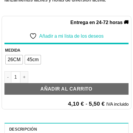
Entrega en 24-72 horas 🚚
Añadir a mi lista de los deseos
MEDIDA
26CM
45cm
Lanzador de estrella tpr cantidad
AÑADIR AL CARRITO
Rango
4,10
€
-
5,50
€
IVA incluido
de
precios:
desde
4,10 €
DESCRIPCIÓN
hasta