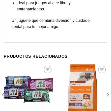
Ideal para juegos al aire libre y
entrenamientos.
Un juguete que combina diversión y cuidado
dental para tu mejor amigo.
PRODUCTOS RELACIONADOS
Añadir
Añadir
a mi
a mi
lista de
lista de
los
los
deseos
deseos