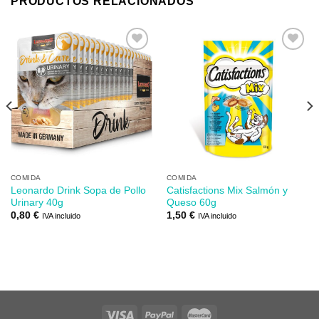
PRODUCTOS RELACIONADOS
Añadir
Añadir
a mi
a mi
lista de
lista de
los
los
deseos
deseos
COMIDA
COMIDA
Leonardo Drink Sopa de Pollo
Catisfactions Mix Salmón y
Urinary 40g
Queso 60g
0,80
€
1,50
€
IVA incluido
IVA incluido