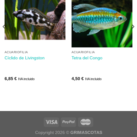
Añadir
Añadir
a mi
a mi
lista de
lista de
los
los
deseos
deseos
ACUARIOFILIA
ACUARIOFILIA
Cíclido de Livingston
Tetra del Congo
6,85
€
4,50
€
IVA incluido
IVA incluido
Copyright 2026 ©
GRIMASCOTAS