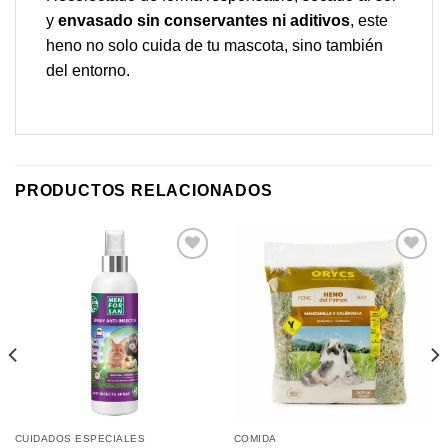
y
envasado sin conservantes ni aditivos
, este
heno no solo cuida de tu mascota, sino también
del entorno.
PRODUCTOS RELACIONADOS
Añadir
Añadir
a mi
a mi
lista de
lista de
los
los
deseos
deseos
CUIDADOS ESPECIALES
COMIDA