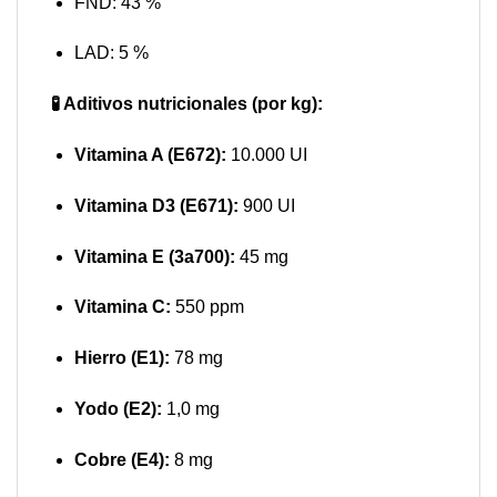
FND: 43 %
LAD: 5 %
🧪 Aditivos nutricionales (por kg):
Vitamina A (E672):
10.000 UI
Vitamina D3 (E671):
900 UI
Vitamina E (3a700):
45 mg
Vitamina C:
550 ppm
Hierro (E1):
78 mg
Yodo (E2):
1,0 mg
Cobre (E4):
8 mg