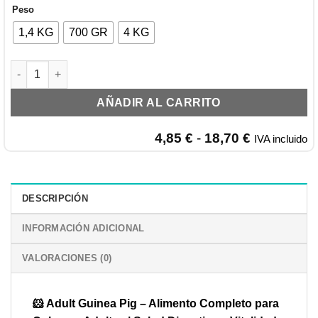
Peso
1,4 KG
700 GR
4 KG
ORYCS Pienso Completo Adult Guinea Pig cantidad
AÑADIR AL CARRITO
Rango
4,85
€
-
18,70
€
IVA incluido
de
precios:
desde
4,85 €
DESCRIPCIÓN
hasta
18,70 €
INFORMACIÓN ADICIONAL
VALORACIONES (0)
🐹 Adult Guinea Pig – Alimento Completo para