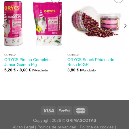
Añadir
Añadir
a mi
a mi
lista de
lista de
los
los
deseos
deseos
COMIDA
COMIDA
ORYCS Pienso Completo
ORYCS Snack Pétalos de
Junior Guinea Pig
Rosa 50GR
Rango
5,20
€
-
8,60
€
3,80
€
IVA incluido
IVA incluido
de
precios:
desde
5,20 €
hasta
8,60 €
Copyright 2026 ©
GRIMASCOTAS
Aviso Legal
|
Política de privacidad
|
Política de cookies
|