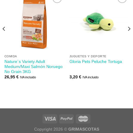
Añadir
Añadir
a mi
a mi
lista de
lista de
los
los
deseos
deseos
COMIDA
JUGUETES Y DEPORTE
Nature´s Variety Adult
Gloria Pets Peluche Tortuga
Medium/Maxi Salmón Noruego
No Grain 3KG
26,95
€
3,20
€
IVA incluido
IVA incluido
Copyright 2026 ©
GRIMASCOTAS