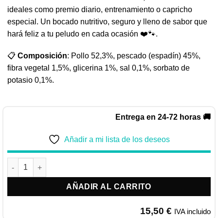
ideales como premio diario, entrenamiento o capricho
especial. Un bocado nutritivo, seguro y lleno de sabor que
hará feliz a tu peludo en cada ocasión ❤️🐾.
📋
Composición
: Pollo 52,3%, pescado (espadín) 45%,
fibra vegetal 1,5%, glicerina 1%, sal 0,1%, sorbato de
potasio 0,1%.
Entrega en 24-72 horas 🚚
Añadir a mi lista de los deseos
Quibro Tiras de pescado con pollo cantidad
AÑADIR AL CARRITO
15,50
€
IVA incluido