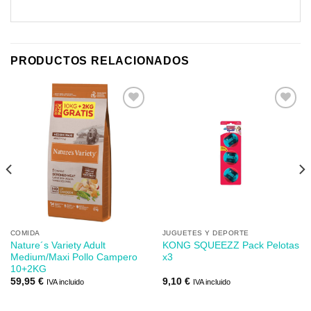
PRODUCTOS RELACIONADOS
Añadir
Añadir
a mi
a mi
lista de
lista de
los
los
deseos
deseos
COMIDA
JUGUETES Y DEPORTE
Nature´s Variety Adult
KONG SQUEEZZ Pack Pelotas
Medium/Maxi Pollo Campero
x3
10+2KG
59,95
€
9,10
€
IVA incluido
IVA incluido