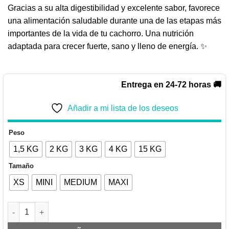
Gracias a su alta digestibilidad y excelente sabor, favorece
una alimentación saludable durante una de las etapas más
importantes de la vida de tu cachorro. Una nutrición
adaptada para crecer fuerte, sano y lleno de energía. ✨
Entrega en 24-72 horas 🚚
Añadir a mi lista de los deseos
Peso
1,5 KG
2 KG
3 KG
4 KG
15 KG
Tamaño
XS
MINI
MEDIUM
MAXI
ROYAL CANIN PUPPY | PIENSO PARA CACHORRO DE 2-10 MESE