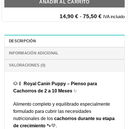
AÑADIR AL CARRITO
Rango
14,90
€
-
75,50
€
IVA incluido
de
precios:
desde
14,90 €
DESCRIPCIÓN
hasta
75,50 €
INFORMACIÓN ADICIONAL
VALORACIONES (0)
🐶🍼
Royal Canin Puppy – Pienso para
Cachorros de 2 a 10 Meses
✨
Alimento completo y equilibrado especialmente
formulado para cubrir las necesidades
nutricionales de los
cachorros durante su etapa
de crecimiento
🐾💛.