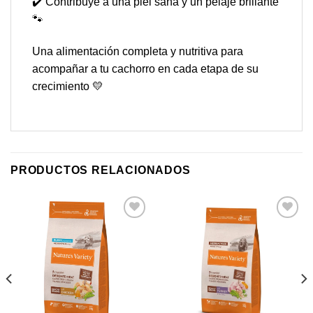
✔️ Contribuye a una piel sana y un pelaje brillante
🐾
Una alimentación completa y nutritiva para
acompañar a tu cachorro en cada etapa de su
crecimiento 💛
PRODUCTOS RELACIONADOS
Añadir
Añadir
a mi
a mi
lista de
lista de
los
los
deseos
deseos