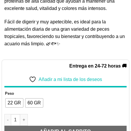
proteínas de alta calidad que ayudan a mantener una
excelente salud, vitalidad y colores más intensos.
Fácil de digerir y muy apetecible, es ideal para la
alimentación diaria de una gran variedad de peces
tropicales, favoreciendo su bienestar y contribuyendo a un
acuario más limpio. 🌿🐟✨
Entrega en 24-72 horas 🚚
Añadir a mi lista de los deseos
Peso
22 GR
60 GR
SERA VIPAN FLAKES | ALIMENTO PRINCIPAL PARA PECES ORN