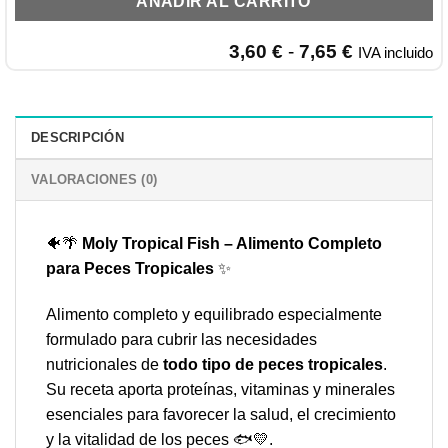
AÑADIR AL CARRITO
Rango
3,60
€
-
7,65
€
IVA incluido
de
precios:
desde
3,60 €
DESCRIPCIÓN
hasta
7,65 €
VALORACIONES (0)
🐠🌴
Moly Tropical Fish – Alimento Completo
para Peces Tropicales
✨
Alimento completo y equilibrado especialmente
formulado para cubrir las necesidades
nutricionales de
todo tipo de peces tropicales
.
Su receta aporta proteínas, vitaminas y minerales
esenciales para favorecer la salud, el crecimiento
y la vitalidad de los peces 🐟💛.