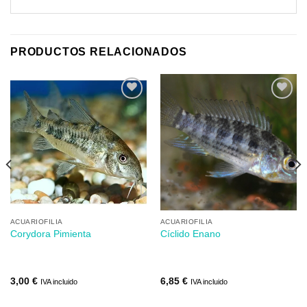
PRODUCTOS RELACIONADOS
Añadir
Añadir
a mi
a mi
lista de
lista de
los
los
deseos
deseos
ACUARIOFILIA
ACUARIOFILIA
Corydora Pimienta
Cíclido Enano
3,00
€
6,85
€
IVA incluido
IVA incluido