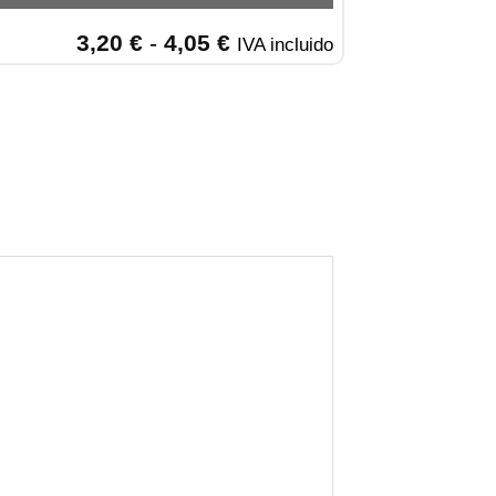
Rango
3,20
€
-
4,05
€
IVA incluido
de
precios:
desde
3,20 €
hasta
4,05 €