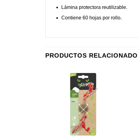
Lámina protectora reutilizable.
Contiene 60 hojas por rollo.
PRODUCTOS RELACIONADO
Añadir
Añadir
a mi
a mi
lista de
lista de
los
los
deseos
deseos
+
+