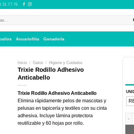
8 31 77 76
ballos
Acuariofilia
Ganadería
Inicio
/
Gatos
/
Higiene y Cuidados
Trixie Rodillo Adhesivo
Anticabello
ir
UNI
Trixie Rodillo Adhesivo Anticabello
i
Elimina rápidamente pelos de mascotas y
R
 de
pelusas en tapicería y textiles con su cinta
os
adhesiva. Incluye lámina protectora
Trix
reutilizable y 60 hojas por rollo.