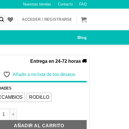
Nuestras tiendas
Contacto
FAQ
ACCEDER / REGISTRARSE
Blog
Entrega en 24-72 horas 🚚
Añadir a mi lista de los deseos
DADES
ECAMBIOS
RODILLO
ie Rodillo Adhesivo Anticabello cantidad
AÑADIR AL CARRITO