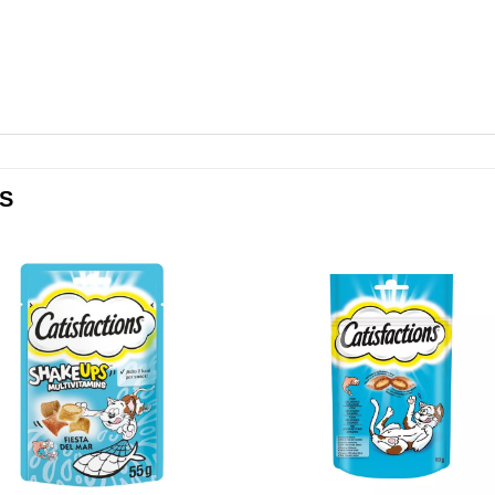
S
Añadir
Aña
a mi
a 
lista de
lista
los
lo
deseos
des
+