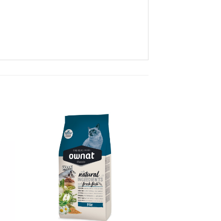
dir
Añadir
mi
a mi
 de
lista de
s
los
eos
deseos
+