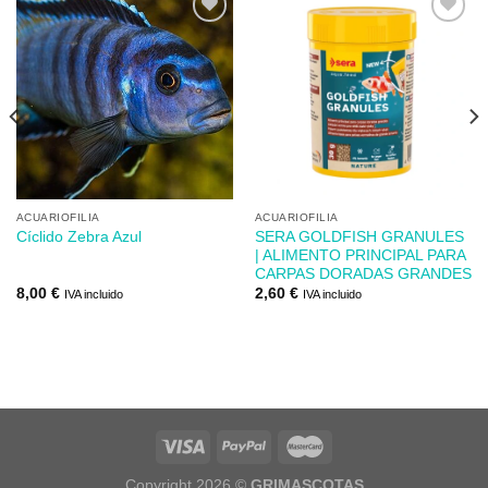
Añadir
Añadir
a mi
a mi
lista de
lista de
los
los
deseos
deseos
ACUARIOFILIA
ACUARIOFILIA
SERA GOLDFISH GRANULES
Cíclido Zebra Azul
| ALIMENTO PRINCIPAL PARA
CARPAS DORADAS GRANDES
8,00
€
2,60
€
IVA incluido
IVA incluido
Copyright 2026 ©
GRIMASCOTAS