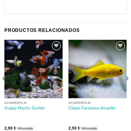
PRODUCTOS RELACIONADOS
Añadir
Añadir
a mi
a mi
lista de
lista de
los
los
deseos
deseos
ACUARIOFILIA
ACUARIOFILIA
Guppy Macho Surtido
Carpa Carassius Amarilla
2,90
€
2,50
€
IVA incluido
IVA incluido