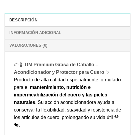
precios:
desde
3,80 €
DESCRIPCIÓN
hasta
4,00 €
INFORMACIÓN ADICIONAL
VALORACIONES (0)
🐴🧴
DM Premium Grasa de Caballo –
Acondicionador y Protector para Cuero
✨
Producto de alta calidad especialmente formulado
para el
mantenimiento, nutrición e
impermeabilización del cuero y las pieles
naturales
. Su acción acondicionadora ayuda a
conservar la flexibilidad, suavidad y resistencia de
los artículos de cuero, prolongando su vida útil 🤎
🐎.