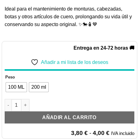
Ideal para el mantenimiento de monturas, cabezadas,
botas y otros artículos de cuero, prolongando su vida útil y
conservando su aspecto original. ✨🐎🧴🤎
Entrega en 24-72 horas 🚚
Añadir a mi lista de los deseos
Peso
100 ML
200 ml
DM PREMIUM GRASA DE CABALLO cantidad
AÑADIR AL CARRITO
Rango
3,80
€
-
4,00
€
IVA incluido
de