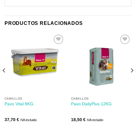
PRODUCTOS RELACIONADOS
Añadir
Añadir
a mi
a mi
lista de
lista de
los
los
deseos
deseos
CABALLOS
CABALLOS
Pavo Vital 8KG
Pavo DailyPlus 12KG
37,70
€
18,50
€
IVA incluido
IVA incluido