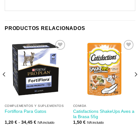
PRODUCTOS RELACIONADOS
Añadir
Añadir
a mi
a mi
lista de
lista de
los
los
deseos
deseos
COMPLEMENTOS Y SUPLEMENTOS
COMIDA
Catisfactions ShakeUps Aves a
Fortiflora Para Gatos
la Brasa 55g
Rango
1,20
€
-
34,45
€
1,50
€
IVA incluido
IVA incluido
de
precios:
desde
1,20 €