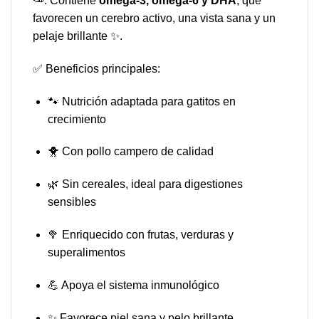
🥕. Contiene
omega-3, omega-6 y DHA
, que
favorecen un cerebro activo, una vista sana y un
pelaje brillante ✨.
✅ Beneficios principales:
🐾 Nutrición adaptada para gatitos en
crecimiento
🐥 Con pollo campero de calidad
🌿 Sin cereales, ideal para digestiones
sensibles
🥦 Enriquecido con frutas, verduras y
superalimentos
💪 Apoya el sistema inmunológico
✨ Favorece piel sana y pelo brillante