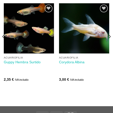
Añadir
Añadir
a mi
a mi
lista de
lista de
los
los
deseos
deseos
ACUARIOFILIA
ACUARIOFILIA
Guppy Hembra Surtido
Corydora Albina
2,35
€
3,00
€
IVA incluido
IVA incluido