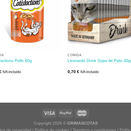
Añadir
Aña
a mi
a 
lista de
lista
los
lo
deseos
des
+
DA
COMIDA
factions Pollo 60g
Leonardo Drink Sopa de Pato 40g
€
0,70
€
IVA incluido
IVA incluido
Copyright 2026 ©
GRIMASCOTAS
tica de privacidad
|
Política de cookies
|
Terminos y condiciones
|
Políti