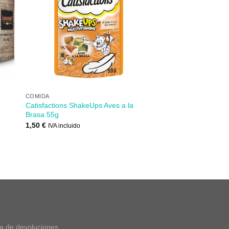
dir
Añadir
mi
a mi
 de
lista de
s
los
eos
deseos
+
COMIDA
Catisfactions ShakeUps Aves a la
Brasa 55g
1,50
€
IVA incluido
ca de devoluciones