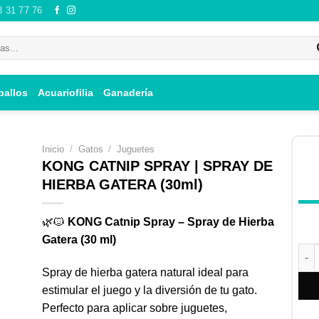
8 31 77 76
ballos
Acuariofilia
Ganadería
Inicio
/
Gatos
/
Juguetes
KONG CATNIP SPRAY | SPRAY DE
HIERBA GATERA (30ml)
ir
🌿🐱
KONG Catnip Spray – Spray de Hierba
i
Gatera (30 ml)
 de
KON
os
Spray de hierba gatera natural ideal para
estimular el juego y la diversión de tu gato.
Perfecto para aplicar sobre juguetes,