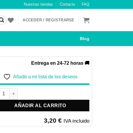
Nuestras tiendas
Contacto
FAQ
ACCEDER / REGISTRARSE
Blog
Entrega en 24-72 horas 🚚
Añadir a mi lista de los deseos
A PEQUENOS ROEDORES SPUCK cantidad
AÑADIR AL CARRITO
3,20
€
IVA incluido