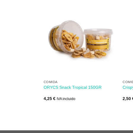
Añadir
Añadir
a mi
a mi
lista de
lista de
STENCIAS
los
los
deseos
deseos
+
+
COMIDA
COMI
Montaña 500GR
ORYCS Snack Tropical 150GR
Crisp
4,25
€
2,50
IVA incluido