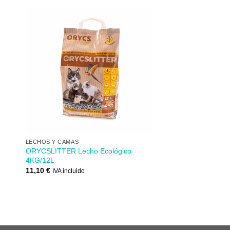
dir
Añadir
mi
a mi
 de
lista de
s
los
eos
deseos
+
LECHOS Y CAMAS
ORYCSLITTER Lecho Ecológico
4KG/12L
11,10
€
IVA incluido