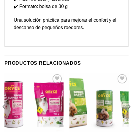
✔️ Formato: bolsa de 30 g
Una solución práctica para mejorar el confort y el
descanso de pequeños roedores.
PRODUCTOS RELACIONADOS
Añadir
Añadir
a mi
a mi
lista de
lista de
los
los
deseos
deseos